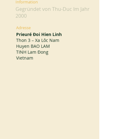
Information
Gegründet von Thu-Duc Im Jahr
2000
Adresse
Prieuré Đoi Hien Linh
Thon 3 – Xa Lôc Nam
Huyen BAO LAM
TINH Lam Đong
Vietnam