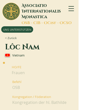
A
ssociatio
I
nternationalis
M
onastica
O
SB -
C
IB -
O
Cist -
O
CSO
UNS UNTERSTÜTZEN
< Zurück
Lôc Nam
Vietnam
HO/FE
Frauen
Befehl
OSB
Kongregation / Föderation
Kongregation der hl. Bathilde