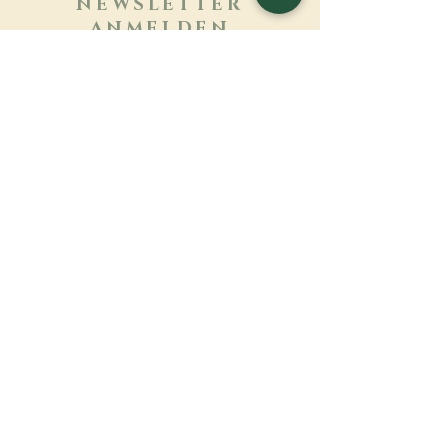
NEWSLETTER
ANMELDEN
Mehr erfahren
Nachname
Vorname
E-mail
Sprache
Name des Klosters