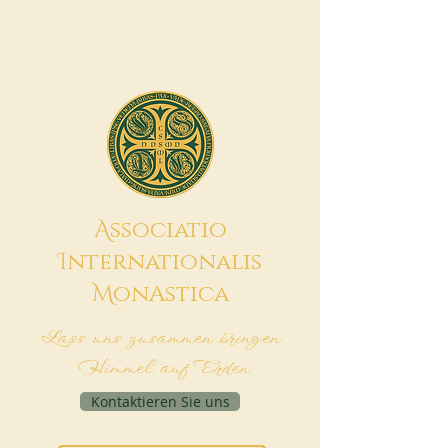
A
ssociatio
I
nternationalis
M
onAstica
Lass uns zusammen bringen
Himmel auf Erden
Kontaktieren Sie uns