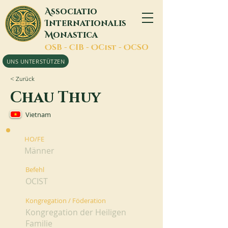
A
ssociatio
I
nternationalis
M
onastica
O
SB -
C
IB -
O
Cist -
O
CSO
UNS UNTERSTÜTZEN
< Zurück
Chau Thuy
Vietnam
HO/FE
Männer
Befehl
OCIST
Kongregation / Föderation
Kongregation der Heiligen
Familie