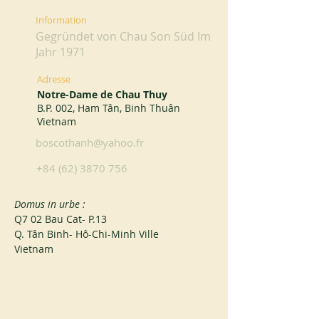
Information
Gegründet von Chau Son Süd Im
Jahr 1971
Adresse
Notre-Dame de Chau Thuy
B.P. 002, Ham Tân, Binh Thuân
Vietnam
boscothanh@yahoo.fr
+84 (62) 3870 756
Domus in urbe :
Q7 02 Bau Cat- P.13
Q. Tân Binh- Hô-Chi-Minh Ville
Vietnam