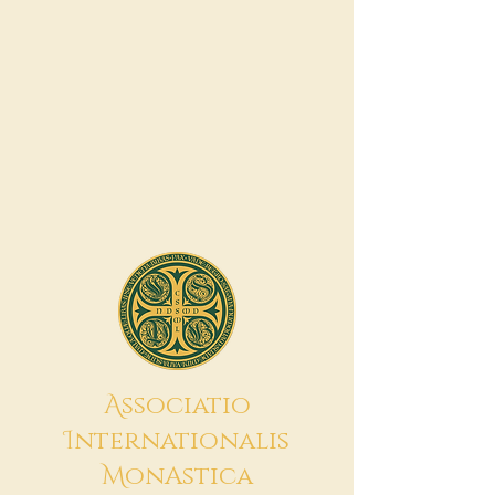
A
ssociatio
I
nternationalis
M
onAstica