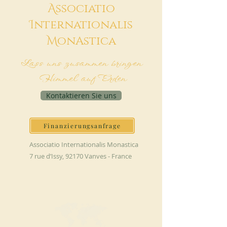
A
ssociatio
I
nternationalis
M
onAstica
Lass uns zusammen bringen
Himmel auf Erden
Kontaktieren Sie uns
Finanzierungsanfrage
Associatio Internationalis Monastica
7 rue d’Issy, 92170 Vanves - France