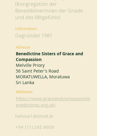
(Kongregation der
Benediktinerinnen der Gnade
und des Mitgefühls)
Information
Gegründet 1981
Adresse
Benedictine Sisters of Grace and
Compassion
Melville Priory
56 Saint Peter's Road
MORATUWELLA, Moratuwa
Sri Lanka
Webseite
https://www.graceandcompassionb
enedictines.org.uk/
heloise1@sltnet.lk
+94 (11) 265 8606