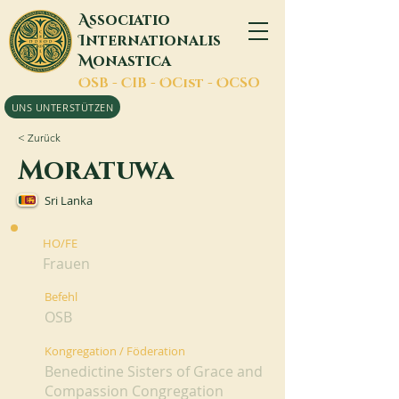
A
ssociatio
I
nternationalis
M
onastica
O
SB -
C
IB -
O
Cist -
O
CSO
UNS UNTERSTÜTZEN
< Zurück
Moratuwa
Sri Lanka
HO/FE
Frauen
Befehl
OSB
Kongregation / Föderation
Benedictine Sisters of Grace and
Compassion Congregation