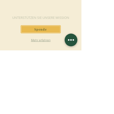
JETZT SPENDEN
UNTERSTÜTZEN SIE UNSERE MISSION
Spende
Mehr erfahren
SICH FÜR DEN
NEWSLETTER
ANMELDEN
Mehr erfahren
Nachname
Vorname
E-mail