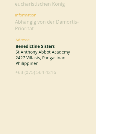
eucharistischen König
Information
Abhängig von der Damortis-
Priorität
Adresse
Benedictine Sisters
St Anthony Abbot Academy
2427 Villasis, Pangasinan
Philippinen
+63 (075) 564 4216