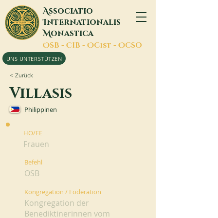
A
ssociatio
I
nternationalis
M
onastica
O
SB -
C
IB -
O
Cist -
O
CSO
UNS UNTERSTÜTZEN
< Zurück
Villasis
Philippinen
HO/FE
Frauen
Befehl
OSB
Kongregation / Föderation
Kongregation der
Benediktinerinnen vom