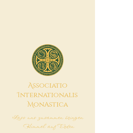
A
ssociatio
I
nternationalis
M
onAstica
Lass uns zusammen bringen
Himmel auf Erden