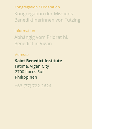
Kongregation / Föderation
Kongregation der Missions-
Benediktinerinnen von Tutzing
Information
Abhängig vom Priorat hl.
Benedict in Vigan
Adresse
Saint Benedict Institute
Fatima, Vigan City
2700 Ilocos Sur
Philippinen
+63 (77) 722 2624