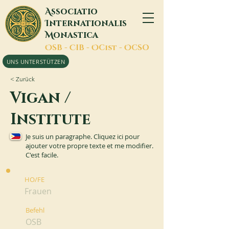
A
ssociatio
I
nternationalis
M
onastica
O
SB -
C
IB -
O
Cist -
O
CSO
UNS UNTERSTÜTZEN
< Zurück
Vigan /
Institute
Je suis un paragraphe. Cliquez ici pour
ajouter votre propre texte et me modifier.
C'est facile.
HO/FE
Frauen
Befehl
OSB