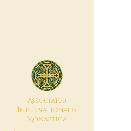
A
ssociatio
I
nternationalis
M
onAstica