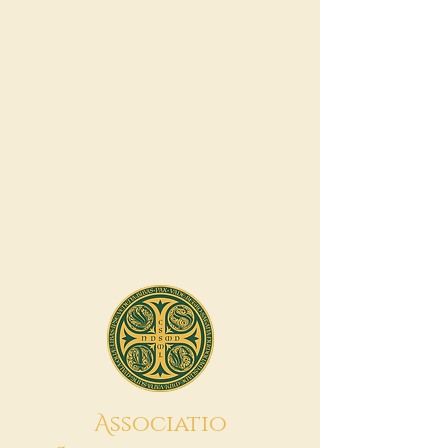
A
ssociatio