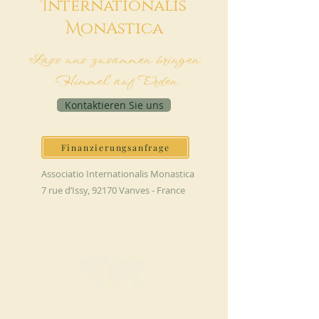
I
nternationalis
M
onAstica
Lass uns zusammen bringen
Himmel auf Erden
Kontaktieren Sie uns
Finanzierungsanfrage
Associatio Internationalis Monastica
7 rue d’Issy, 92170 Vanves - France
JETZT SPENDEN