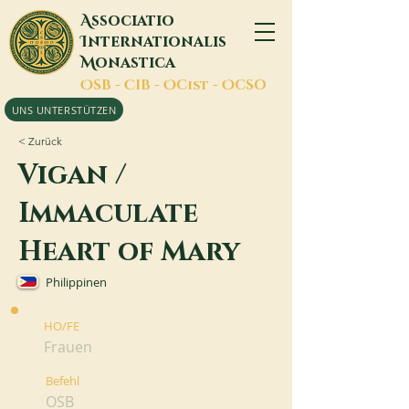
A
ssociatio
I
nternationalis
M
onastica
O
SB -
C
IB -
O
Cist -
O
CSO
UNS UNTERSTÜTZEN
< Zurück
Vigan /
Immaculate
Heart of Mary
Philippinen
HO/FE
Frauen
Befehl
OSB