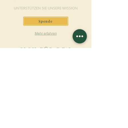
UNTERSTÜTZEN SIE UNSERE MISSION
Spende
Mehr erfahren
SICH FÜR DEN
NEWSLETTER
ANMELDEN
Mehr erfahren
Nachname
Vorname
E-mail