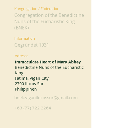
Kongregation / Föderation
Congregation of the Benedictine
Nuns of the Eucharistic King
(BNEK)
Information
Gegründet 1931
Adresse
Immaculate Heart of Mary Abbey
Benedictine Nuns of the Eucharistic
King
Fatima, Vigan City
2700 Ilocos Sur
Philippinen
bnek.viganilocossur@gmail.com
+63 (77) 722 2264