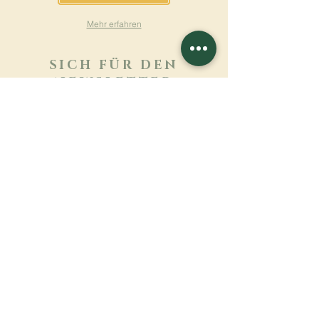
Mehr erfahren
SICH FÜR DEN
NEWSLETTER
ANMELDEN
Mehr erfahren
Nachname
Vorname
E-mail
Sprache
Name des Klosters