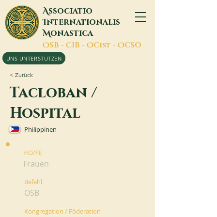
A
ssociatio
I
nternationalis
M
onastica
O
SB -
C
IB -
O
Cist -
O
CSO
UNS UNTERSTÜTZEN
< Zurück
Tacloban /
Hospital
Philippinen
HO/FE
Frauen
Befehl
OSB
Kongregation / Föderation