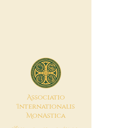
A
ssociatio
I
nternationalis
M
onAstica