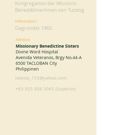
Kongregation der Missions-
Benediktinerinnen von Tutzing
Information
Gegründet 1965.
Adresse
Missionary Benedictine Sisters
Divine Word Hospital
Avenida Veteranos, Brgy No.44-A
6500 TACLOBAN City
Philippinen
celeste_153@yahoo.com
+63 925 808 2065
(Superior)