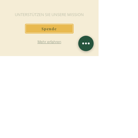
JETZT SPENDEN
UNTERSTÜTZEN SIE UNSERE MISSION
Spende
Mehr erfahren
SICH FÜR DEN
NEWSLETTER
ANMELDEN
Mehr erfahren
Nachname
Vorname
E-mail