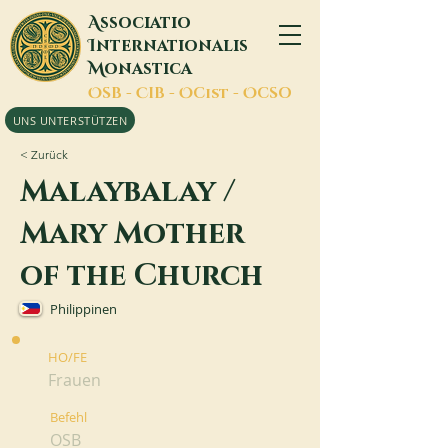
A
ssociatio
I
nternationalis
M
onastica
O
SB -
C
IB -
O
Cist -
O
CSO
UNS UNTERSTÜTZEN
< Zurück
Malaybalay /
Mary Mother
of the Church
Philippinen
HO/FE
Frauen
Befehl
OSB