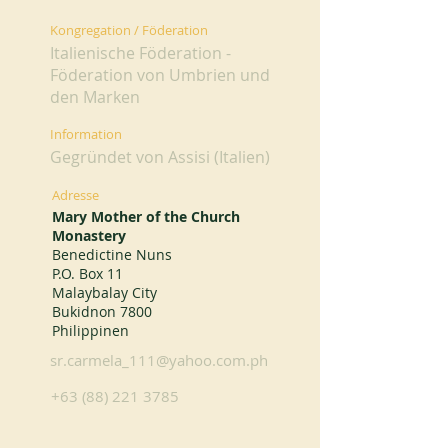
Kongregation / Föderation
Italienische Föderation -
Föderation von Umbrien und
den Marken
Information
Gegründet von Assisi (Italien)
Adresse
Mary Mother of the Church
Monastery
Benedictine Nuns
P.O. Box 11
Malaybalay City
Bukidnon 7800
Philippinen
sr.carmela_111@yahoo.com.ph
+63 (88) 221 3785