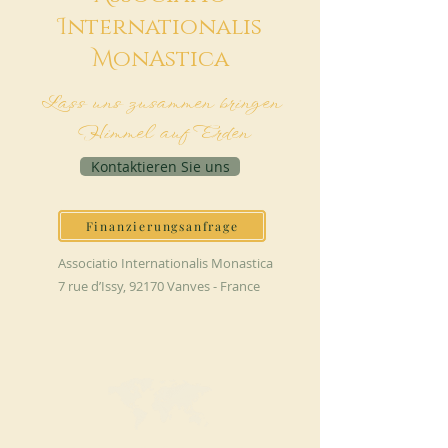
I
nternationalis
M
onAstica
Lass uns zusammen bringen
Himmel auf Erden
Kontaktieren Sie uns
Finanzierungsanfrage
Associatio Internationalis Monastica
7 rue d’Issy, 92170 Vanves - France