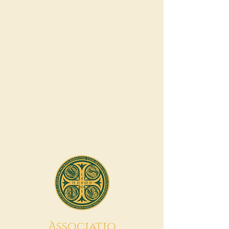
A
ssociatio