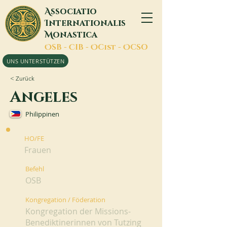
A
ssociatio
I
nternationalis
M
onastica
O
SB -
C
IB -
O
Cist -
O
CSO
UNS UNTERSTÜTZEN
< Zurück
Angeles
Philippinen
HO/FE
Frauen
Befehl
OSB
Kongregation / Föderation
Kongregation der Missions-
Benediktinerinnen von Tutzing