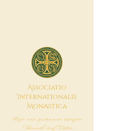
A
ssociatio
I
nternationalis
M
onAstica
Lass uns zusammen bringen
Himmel auf Erden