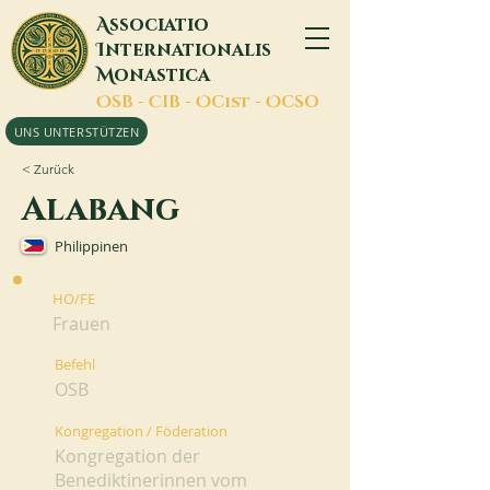
A
ssociatio
I
nternationalis
M
onastica
O
SB -
C
IB -
O
Cist -
O
CSO
UNS UNTERSTÜTZEN
< Zurück
Alabang
Philippinen
HO/FE
Frauen
Befehl
OSB
Kongregation / Föderation
Kongregation der
Benediktinerinnen vom