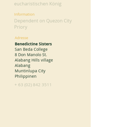
eucharistischen König
Information
Dependent on Quezon City
Priory
Adresse
Benedictine Sisters
San Beda College
8 Don Manolo St.
Alabang Hills village
Alabang
Muntinlupa City
Philippinen
+
63 (02) 842 3511