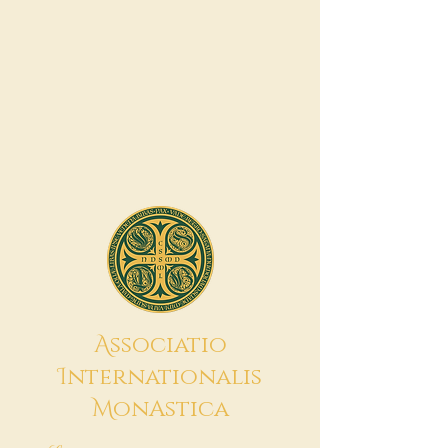
A
ssociatio
I
nternationalis
M
onAstica