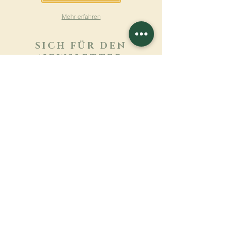
Mehr erfahren
SICH FÜR DEN
NEWSLETTER
ANMELDEN
Mehr erfahren
Nachname
Vorname
E-mail
Sprache
Name des Klosters