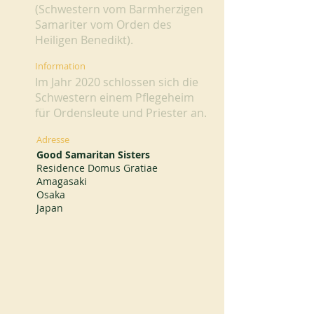
(Schwestern vom Barmherzigen
Samariter vom Orden des
Heiligen Benedikt).
Information
Im Jahr 2020 schlossen sich die
Schwestern einem Pflegeheim
für Ordensleute und Priester an.
Adresse
Good Samaritan Sisters
Residence Domus Gratiae
Amagasaki
Osaka
Japan