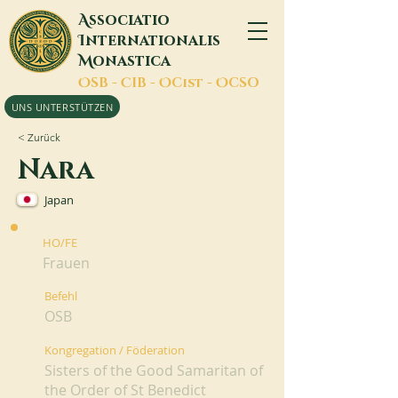
A
ssociatio
I
nternationalis
M
onastica
O
SB -
C
IB -
O
Cist -
O
CSO
UNS UNTERSTÜTZEN
< Zurück
Nara
Japan
HO/FE
Frauen
Befehl
OSB
Kongregation / Föderation
Sisters of the Good Samaritan of
the Order of St Benedict