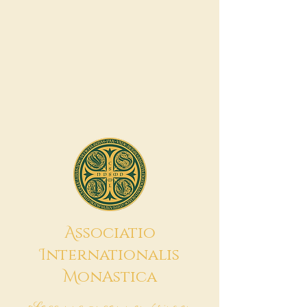
A
ssociatio
I
nternationalis
M
onAstica