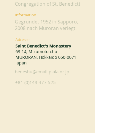
Congregation of St. Benedict)
Information
Gegründet 1952 in Sapporo,
2008 nach Muroran verlegt.
Adresse
Saint Benedict's Monastery
63-14, Mizumoto-cho
MURORAN, Hokkaido
050-0071
Japan
beneshu@email.plala.or.jp
+81 (0)143 477 525