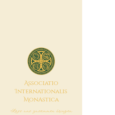
A
ssociatio
I
nternationalis
M
onAstica
Lass uns zusammen bringen