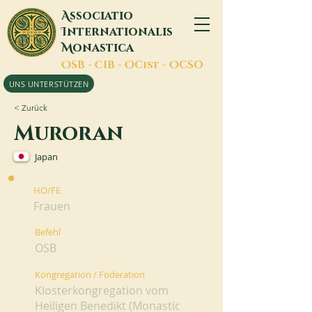
A
ssociatio
I
nternationalis
M
onastica
O
SB -
C
IB -
O
Cist -
O
CSO
UNS UNTERSTÜTZEN
< Zurück
Muroran
Japan
HO/FE
Frauen
Befehl
OSB
Kongregation / Föderation
Klosterkongregation vom
Heiligen Benedikt (Monastic