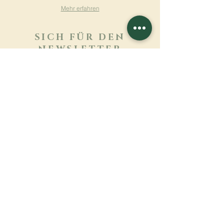
Mehr erfahren
SICH FÜR DEN
NEWSLETTER
ANMELDEN
Mehr erfahren
Nachname
Vorname
E-mail
Sprache
Name des Klosters