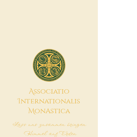
A
ssociatio
I
nternationalis
M
onAstica
Lass uns zusammen bringen
Himmel auf Erden