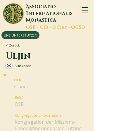
A
ssociatio
I
nternationalis
M
onastica
O
SB -
C
IB -
O
Cist -
O
CSO
UNS UNTERSTÜTZEN
< Zurück
Uljin
Südkorea
HO/FE
Frauen
Befehl
OSB
Kongregation / Föderation
Kongregation der Missions-
Benediktinerinnen von Tutzing