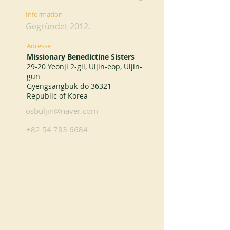
Information
Gegründet 2012.
Adresse
Missionary Benedictine Sisters
29-20 Yeonji 2-gil, Uljin-eop, Uljin-
gun
Gyengsangbuk-do 36321
Republic of Korea
osbuljin@naver.com
+82 54 783 6684