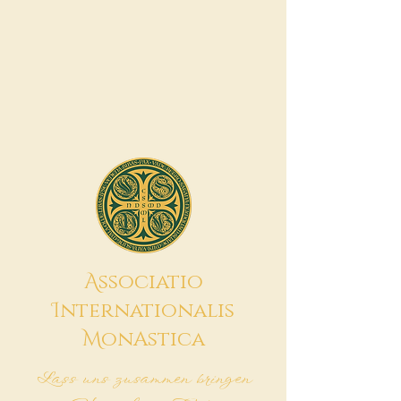
A
ssociatio
I
nternationalis
M
onAstica
Lass uns zusammen bringen