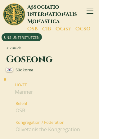
A
ssociatio
I
nternationalis
M
onastica
O
SB -
C
IB -
O
Cist -
O
CSO
UNS UNTERSTÜTZEN
< Zurück
Goseong
Südkorea
HO/FE
Männer
Befehl
OSB
Kongregation / Föderation
Olivetanische Kongregation