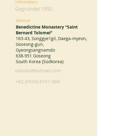
Information
Gegründet 1992.
Adresse
Benedictine Monastery “Saint
Bernard Tolomei”
163-43, Songgye1gil, Daega-myeon,
Goseong-gun,
Gyeongsangnamdo
638-951 Goseong
South Korea (Südkorea)
osboliv@hotmail.com
+82 (0556) 6741 986