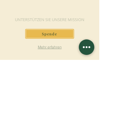
JETZT SPENDEN
UNTERSTÜTZEN SIE UNSERE MISSION
Spende
Mehr erfahren
SICH FÜR DEN
NEWSLETTER
ANMELDEN
Mehr erfahren
Nachname
Vorname
E-mail