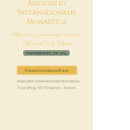
A
ssociatio
I
nternationalis
M
onAstica
Lass uns zusammen bringen
Himmel auf Erden
Kontaktieren Sie uns
Finanzierungsanfrage
Associatio Internationalis Monastica
7 rue d’Issy, 92170 Vanves - France