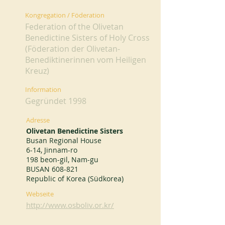
Kongregation / Föderation
Federation of the Olivetan
Benedictine Sisters of Holy Cross
(Föderation der Olivetan-
Benediktinerinnen vom Heiligen
Kreuz)
Information
Gegründet 1998
Adresse
Olivetan Benedictine Sisters
Busan Regional House
6-14, Jinnam-ro
198 beon-gil, Nam-gu
BUSAN 608-821
Republic of Korea (Südkorea)
Webseite
http://www.osboliv.or.kr/