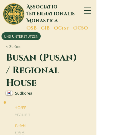
A
ssociatio
I
nternationalis
M
onastica
O
SB -
C
IB -
O
Cist -
O
CSO
UNS UNTERSTÜTZEN
< Zurück
Busan (Pusan)
/ Regional
House
Südkorea
HO/FE
Frauen
Befehl
OSB