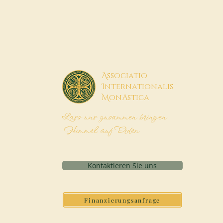
A
ssociatio
I
nternationalis
M
onAstica
Lass uns zusammen bringen
Himmel auf Erden
Kontaktieren Sie uns
Finanzierungsanfrage