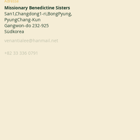
Adresse
Missionary Benedictine Sisters
San1,Changdong1-ri,BongPyung,
PyungChang-Kun
Gangwon-do 232-925
Südkorea
venantialee@hanmail.net
+82 33 336 0791