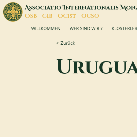
A
I
M
ssociatio
nternationalis
on
O
C
O
O
SB -
IB -
Cist -
CSO
WILLKOMMEN
WER SIND WIR ?
KLOSTERLE
< Zurück
Urugua