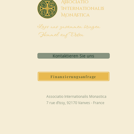
A
ssociatio
I
nternationalis
M
onAstica
Lass uns zusammen bringen
Himmel auf Erden
Kontaktieren Sie uns
Finanzierungsanfrage
Associatio Internationalis Monastica
7 rue d’Issy, 92170 Vanves - France