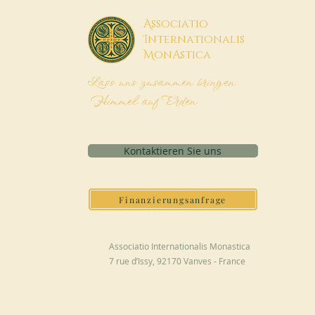
A
ssociatio
I
nternationalis
M
onAstica
Lass uns zusammen bringen
Himmel auf Erden
Kontaktieren Sie uns
Finanzierungsanfrage
Associatio Internationalis Monastica
7 rue d’Issy, 92170 Vanves - France