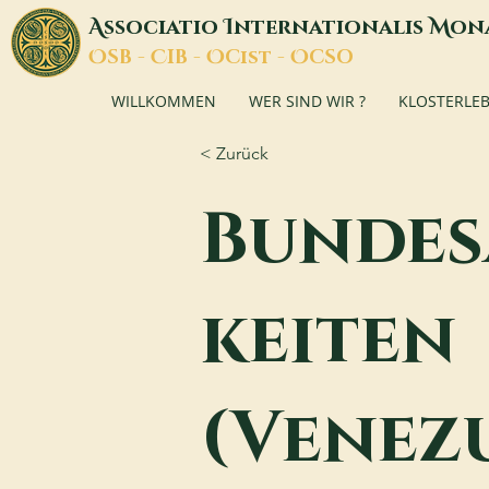
A
I
M
ssociatio
nternationalis
on
O
C
O
O
SB -
IB -
Cist -
CSO
WILLKOMMEN
WER SIND WIR ?
KLOSTERLE
< Zurück
Bundes
keiten
(Venez