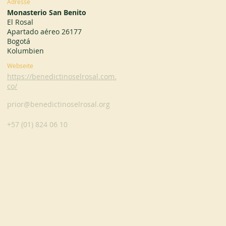
Adresse
Monasterio San Benito
El Rosal
Apartado aéreo 26177
Bogotá
Kolumbien
Webseite
https://benedictinoselrosal.com.
co/
prior@benedictinoselrosal.org
+57 (01) 824 06 10