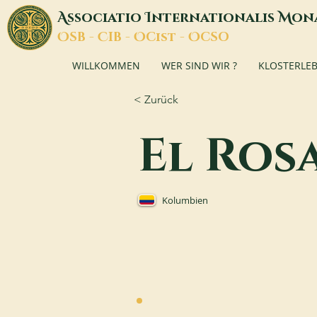
A
I
M
ssociatio
nternationalis
on
O
C
O
O
SB -
IB -
Cist -
CSO
WILLKOMMEN
WER SIND WIR ?
KLOSTERLE
< Zurück
El Ros
Kolumbien