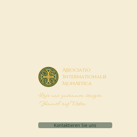
A
ssociatio
I
nternationalis
M
onAstica
Lass uns zusammen bringen
Himmel auf Erden
Kontaktieren Sie uns