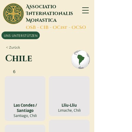
A
ssociatio
I
nternationalis
M
onastica
O
SB -
C
IB -
O
Cist -
O
CSO
UNS UNTERSTÜTZEN
< Zurück
Chile
6
Las Condes /
Llíu-Llíu
Santiago
Limache, Chili
Santiago, Chili