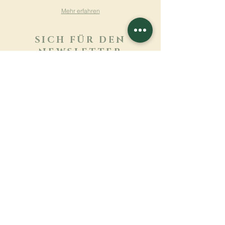
Mehr erfahren
SICH FÜR DEN
NEWSLETTER
ANMELDEN
Mehr erfahren
Nachname
Vorname
E-mail
Sprache
Name des Klosters