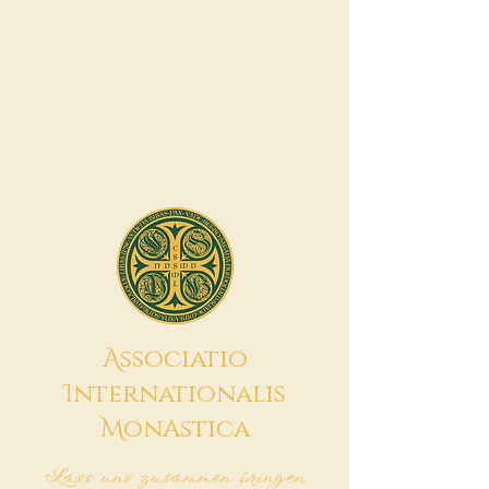
A
ssociatio
I
nternationalis
M
onAstica
Lass uns zusammen bringen