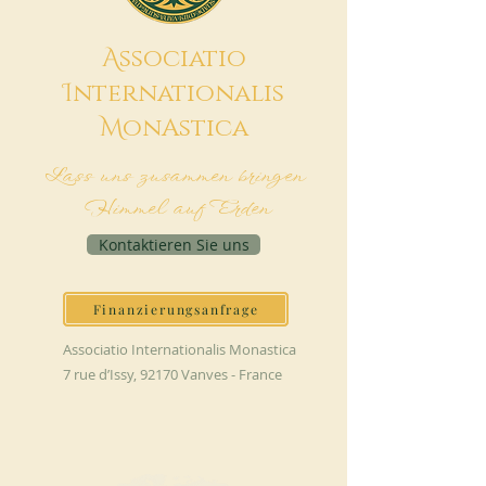
A
ssociatio
I
nternationalis
M
onAstica
Lass uns zusammen bringen
Himmel auf Erden
Kontaktieren Sie uns
Finanzierungsanfrage
Associatio Internationalis Monastica
7 rue d’Issy, 92170 Vanves - France