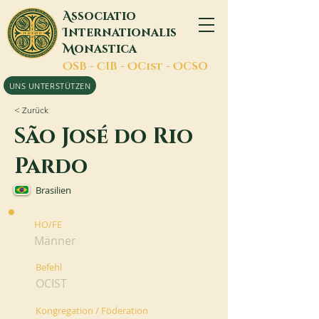
A
ssociatio
I
nternationalis
M
onastica
O
SB -
C
IB -
O
Cist -
O
CSO
UNS UNTERSTÜTZEN
< Zurück
São José do Rio
Pardo
Brasilien
HO/FE
Männer
Befehl
OCIST
Kongregation / Föderation