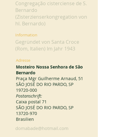
Congregação cisterciense de S.
Bernardo
(Zisterzienserkongregation von
hl. Bernardo)
Information
Gegründet von Santa Croce
(Rom, Italien) Im Jahr 1943
Adresse
Mosteiro Nossa Senhora de Sâo
Bernardo
Praça Mgr Guilherme Arnaud, 51
SÃO JOSÉ DO RIO PARDO, SP
19720-000
Postanschrift:
Caixa postal 71
SÃO JOSÉ DO RIO PARDO, SP
13720-970
Brasilien
domabade@hotmail.com