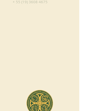
+
55 (19) 3608 4675