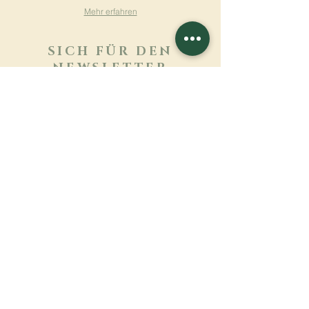
Mehr erfahren
SICH FÜR DEN
NEWSLETTER
ANMELDEN
Mehr erfahren
Nachname
Vorname
E-mail
Sprache
Name des Klosters