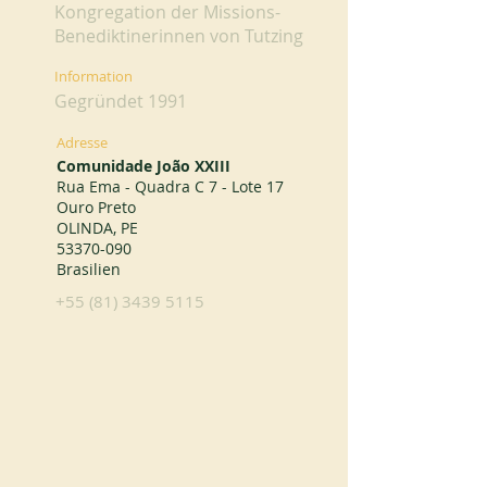
Kongregation der Missions-
Benediktinerinnen von Tutzing
Information
Gegründet 1991
Adresse
Comunidade João XXIII
Rua Ema - Quadra C 7 - Lote 17
Ouro Preto
OLINDA, PE
53370-090
Brasilien
+55 (81) 3439 5115