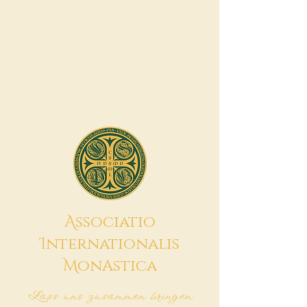
A
ssociatio
I
nternationalis
M
onAstica
Lass uns zusammen bringen