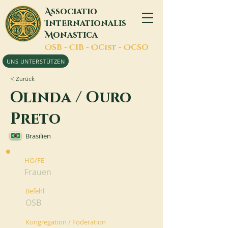
A
ssociatio
I
nternationalis
M
onastica
O
SB -
C
IB -
O
Cist -
O
CSO
UNS UNTERSTÜTZEN
< Zurück
Olinda / Ouro
Preto
Brasilien
HO/FE
Frauen
Befehl
OSB
Kongregation / Föderation