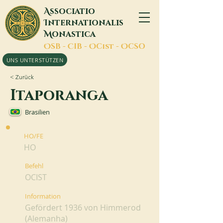
A
ssociatio
I
nternationalis
M
onastica
O
SB -
C
IB -
O
Cist -
O
CSO
UNS UNTERSTÜTZEN
< Zurück
Itaporanga
Brasilien
HO/FE
HO
Befehl
OCIST
Information
Gefördert 1936 von Himmerod
(Alemanha)