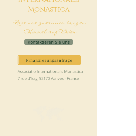
M
onAstica
Lass uns zusammen bringen
Himmel auf Erden
Kontaktieren Sie uns
Finanzierungsanfrage
Associatio Internationalis Monastica
7 rue d’Issy, 92170 Vanves - France
JETZT SPENDEN