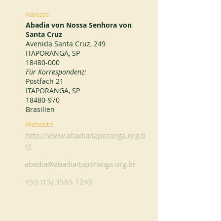
Adresse
Abadia von Nossa Senhora von
Santa Cruz
Avenida Santa Cruz, 249
ITAPORANGA, SP
18480-000
Für Korrespondenz:
Postfach 21
ITAPORANGA, SP
18480-970
Brasilien
Webseite
http://www.abadiaitaporanga.org.b
r/
abadia@abadiaitaporanga.org.br
+55 (15) 3565 1245