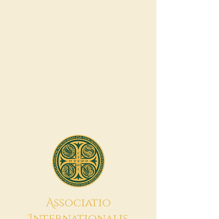
A
ssociatio
I
nternationalis