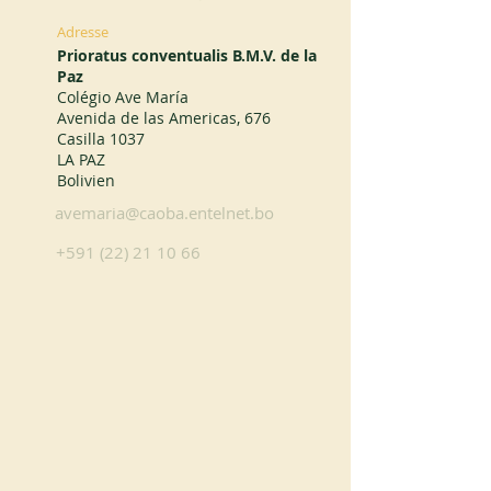
Adresse
Prioratus conventualis B.M.V. de la
Paz
Colégio Ave María
Avenida de las Americas, 676
Casilla 1037
LA PAZ
Bolivien
avemaria@caoba.entelnet.bo
+591 (22) 21 10 66