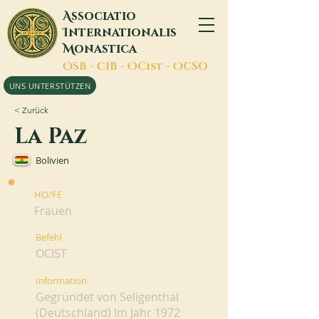
A
ssociatio
I
nternationalis
M
onastica
O
SB -
C
IB -
O
Cist -
O
CSO
UNS UNTERSTÜTZEN
< Zurück
La Paz
Bolivien
HO/FE
Frauen
Befehl
OCIST
Information
Gegründet von Seligenthal
(Deutschland) Im Jahr 1972