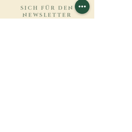
SICH FÜR DEN
NEWSLETTER
ANMELDEN
Mehr erfahren
Nachname
Vorname
E-mail
Sprache
Name des Klosters