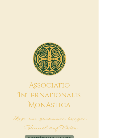
A
ssociatio
I
nternationalis
M
onAstica
Lass uns zusammen bringen
Himmel auf Erden