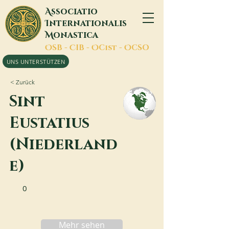
A
ssociatio
I
nternationalis
M
onastica
O
SB -
C
IB -
O
Cist -
O
CSO
UNS UNTERSTÜTZEN
< Zurück
Sint
Eustatius
(Niederland
e)
0
Mehr sehen