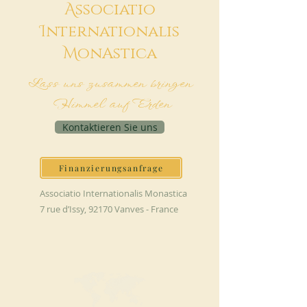
A
ssociatio
I
nternationalis
M
onAstica
Lass uns zusammen bringen
Himmel auf Erden
Kontaktieren Sie uns
Finanzierungsanfrage
Associatio Internationalis Monastica
7 rue d’Issy, 92170 Vanves - France