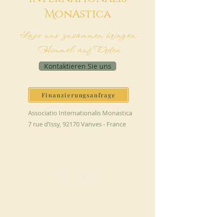
M
onAstica
Lass uns zusammen bringen
Himmel auf Erden
Kontaktieren Sie uns
Finanzierungsanfrage
Associatio Internationalis Monastica
7 rue d’Issy, 92170 Vanves - France
JETZT SPENDEN