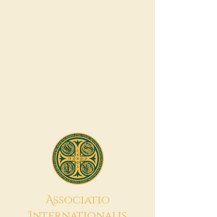
A
ssociatio
I
nternationalis