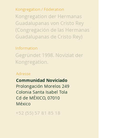
Kongregation / Föderation
Kongregation der Hermanas
Guadalupanas von Cristo Rey
(Congregación de las Hermanas
Guadalupanas de Cristo Rey)
Information
Gegründet 1998. Noviziat der
Kongregation.
Adresse
Communidad Noviciado
Prolongación Morelos 249
Colonia Santa Isabel Tola
Cd de MÉXICO, 07010
México
+52 (55) 57 81 85 18