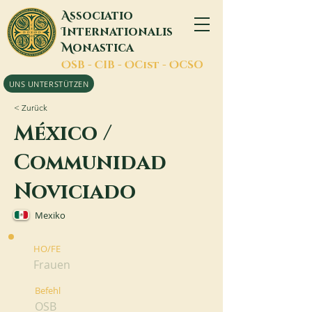
A
ssociatio
I
nternationalis
M
onastica
O
SB -
C
IB -
O
Cist -
O
CSO
UNS UNTERSTÜTZEN
< Zurück
México /
Communidad
Noviciado
Mexiko
HO/FE
Frauen
Befehl
OSB