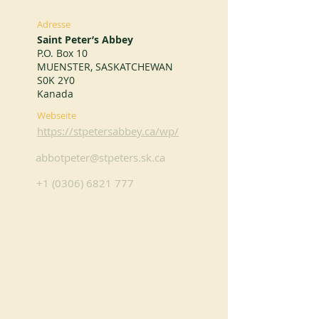
Adresse
Saint Peter’s Abbey
P.O. Box 10
MUENSTER, SASKATCHEWAN
S0K 2Y0
Kanada
Webseite
https://stpetersabbey.ca/wp/
abbotpeter@stpeters.sk.ca
+1 (0306) 6821 777