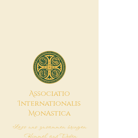
A
ssociatio
I
nternationalis
M
onAstica
Lass uns zusammen bringen
Himmel auf Erden