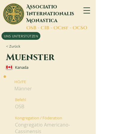
A
ssociatio
I
nternationalis
M
onastica
O
SB -
C
IB -
O
Cist -
O
CSO
UNS UNTERSTÜTZEN
< Zurück
Muenster
Kanada
HO/FE
Männer
Befehl
OSB
Kongregation / Föderation
Congregatio Americano-
Cassinensis