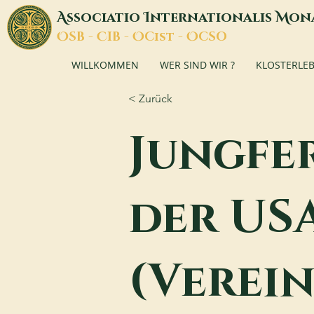
A
I
M
ssociatio
nternationalis
on
O
C
O
O
SB -
IB -
Cist -
CSO
WILLKOMMEN
WER SIND WIR ?
KLOSTERLE
< Zurück
Jungfe
der US
(Verein