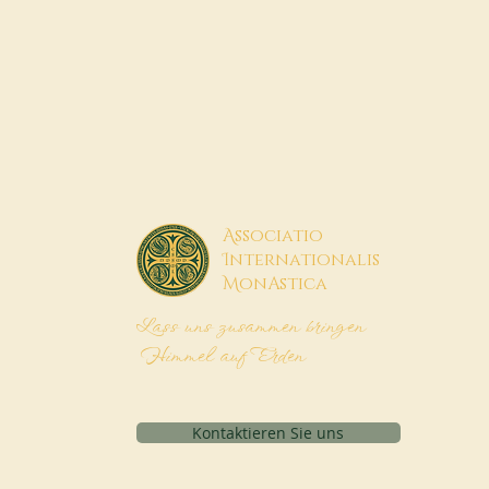
A
ssociatio
I
nternationalis
M
onAstica
Lass uns zusammen bringen
Himmel auf Erden
Kontaktieren Sie uns