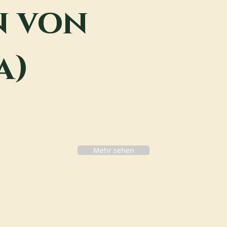
n von
a)
Mehr sehen