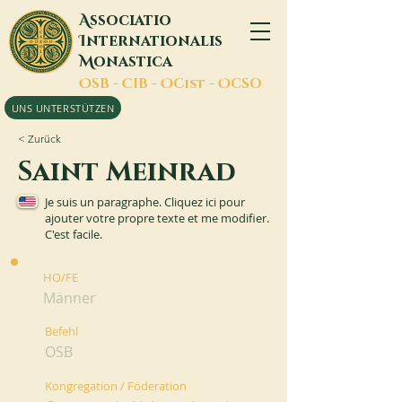
A
ssociatio
I
nternationalis
M
onastica
O
SB -
C
IB -
O
Cist -
O
CSO
UNS UNTERSTÜTZEN
< Zurück
Saint Meinrad
Je suis un paragraphe. Cliquez ici pour
ajouter votre propre texte et me modifier.
C'est facile.
HO/FE
Männer
Befehl
OSB
Kongregation / Föderation