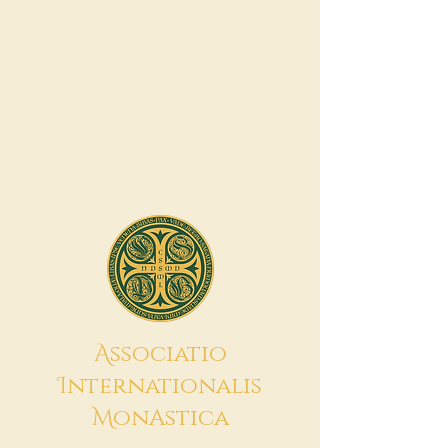
A
ssociatio
I
nternationalis
M
onAstica