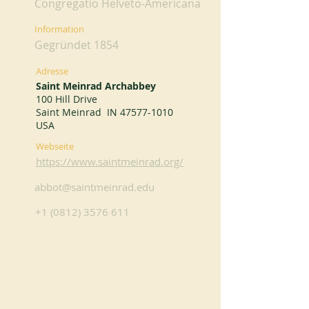
Congregatio Helveto-Americana
Information
Gegründet 1854
Adresse
Saint Meinrad Archabbey
100 Hill Drive
Saint Meinrad IN
47577-1010
USA
Webseite
https://www.saintmeinrad.org/
abbot@saintmeinrad.edu
+1 (0812) 3576 611