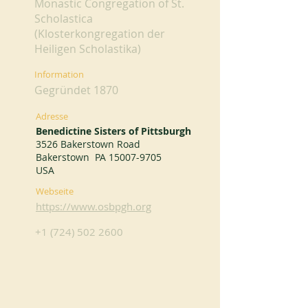
Monastic Congregation of St.
Scholastica
(Klosterkongregation der
Heiligen Scholastika)
Information
Gegründet 1870
Adresse
Benedictine Sisters of Pittsburgh
3526 Bakerstown Road
Bakerstown PA
15007-9705
USA
Webseite
https://www.osbpgh.org
+1 (724) 502 2600