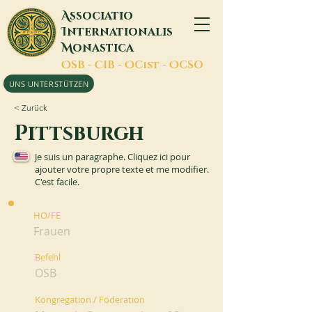
A
ssociatio
I
nternationalis
M
onastica
O
SB -
C
IB -
O
Cist -
O
CSO
UNS UNTERSTÜTZEN
< Zurück
Pittsburgh
Je suis un paragraphe. Cliquez ici pour
ajouter votre propre texte et me modifier.
C'est facile.
HO/FE
Frauen
Befehl
OSB
Kongregation / Föderation