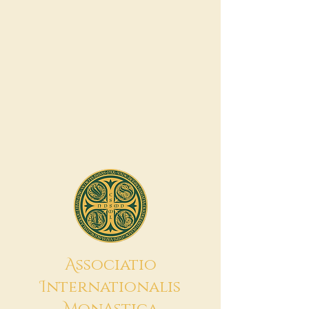
A
ssociatio
I
nternationalis