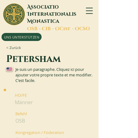
A
ssociatio
I
nternationalis
M
onastica
O
SB -
C
IB -
O
Cist -
O
CSO
UNS UNTERSTÜTZEN
< Zurück
Petersham
Je suis un paragraphe. Cliquez ici pour
ajouter votre propre texte et me modifier.
C'est facile.
HO/FE
Männer
Befehl
OSB
Kongregation / Föderation