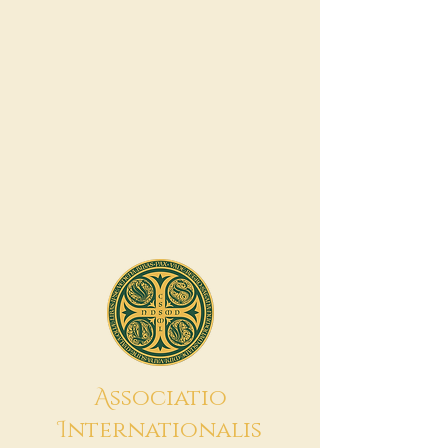
A
ssociatio
I
nternationalis