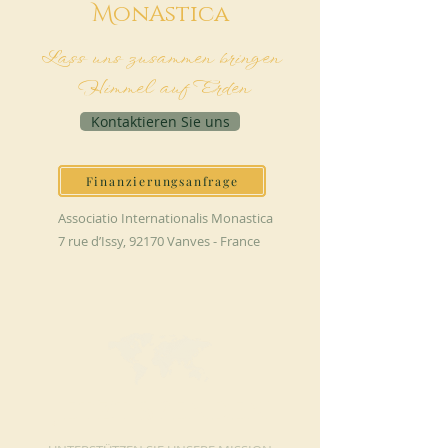
M
onAstica
Lass uns zusammen bringen
Himmel auf Erden
Kontaktieren Sie uns
Finanzierungsanfrage
Associatio Internationalis Monastica
7 rue d’Issy, 92170 Vanves - France
JETZT SPENDEN