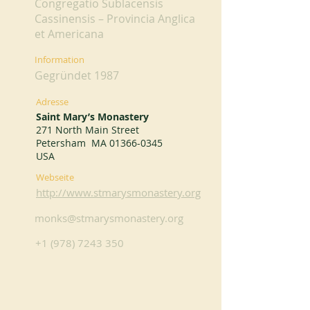
Congregatio Sublacensis
Cassinensis – Provincia Anglica
et Americana
Information
Gegründet 1987
Adresse
Saint Mary’s Monastery
271 North Main Street
Petersham MA
01366-0345
USA
Webseite
http://www.stmarysmonastery.org
monks@stmarysmonastery.org
+1 (978) 7243 350