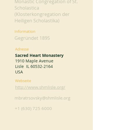
Monastic Congregation of St.
Scholastica
(Klosterkongregation der
Heiligen Scholastika)
Information
Gegründet 1895
Adresse
Sacred Heart Monastery
1910 Maple Avenue
Lisle IL
60532-2164
USA
Webseite
http://www.shmlisle.org/
mbratrsovsky@shmlisle.org
+1 (630) 725 6000