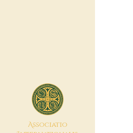
A
ssociatio