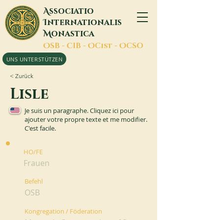
A
ssociatio
I
nternationalis
M
onastica
O
SB -
C
IB -
O
Cist -
O
CSO
UNS UNTERSTÜTZEN
< Zurück
Lisle
Je suis un paragraphe. Cliquez ici pour
ajouter votre propre texte et me modifier.
C'est facile.
HO/FE
Frauen
Befehl
OSB
Kongregation / Föderation