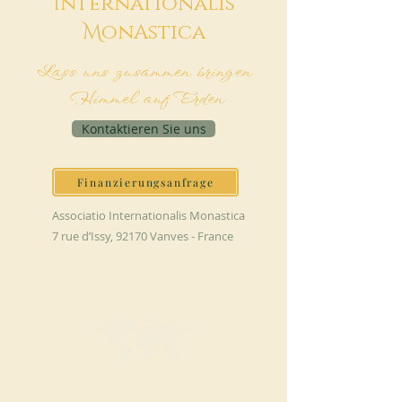
I
nternationalis
M
onAstica
Lass uns zusammen bringen
Himmel auf Erden
Kontaktieren Sie uns
Finanzierungsanfrage
Associatio Internationalis Monastica
7 rue d’Issy, 92170 Vanves - France
JETZT SPENDEN