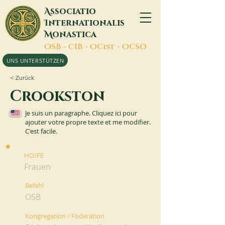
A
ssociatio
I
nternationalis
M
onastica
O
SB -
C
IB -
O
Cist -
O
CSO
UNS UNTERSTÜTZEN
< Zurück
Crookston
Je suis un paragraphe. Cliquez ici pour
ajouter votre propre texte et me modifier.
C'est facile.
HO/FE
Frauen
Befehl
OSB
Kongregation / Föderation