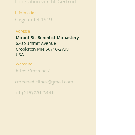
Föderation von hl. Gertrud
Information
Gegründet 1919
Adresse
Mount St. Benedict Monastery
620 Summit Avenue
Crookston MN
56716-2799
USA
Webseite
https://msb.net/
crxbenedictines@gmail.com
+1 (218) 281 3441