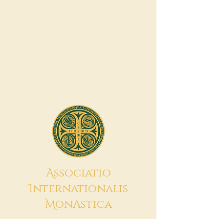
A
ssociatio
I
nternationalis
M
onAstica