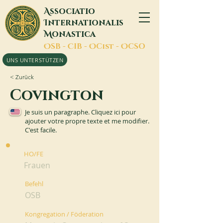
A
ssociatio
I
nternationalis
M
onastica
O
SB -
C
IB -
O
Cist -
O
CSO
UNS UNTERSTÜTZEN
< Zurück
Covington
Je suis un paragraphe. Cliquez ici pour
ajouter votre propre texte et me modifier.
C'est facile.
HO/FE
Frauen
Befehl
OSB
Kongregation / Föderation