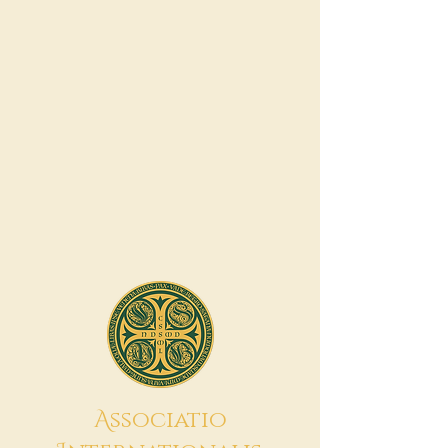
A
ssociatio