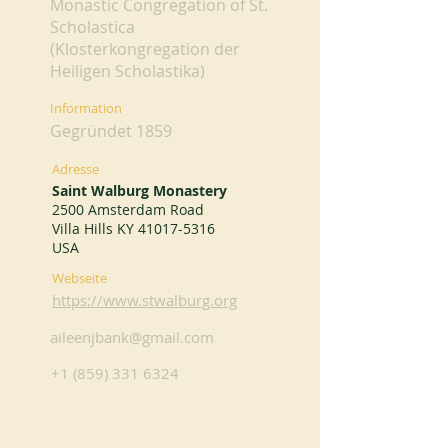
Monastic Congregation of St.
Scholastica
(Klosterkongregation der
Heiligen Scholastika)
Information
Gegründet 1859
Adresse
Saint Walburg Monastery
2500 Amsterdam Road
Villa Hills KY
41017-5316
USA
Webseite
https://www.stwalburg.org
aileenjbank@gmail.com
+1 (859) 331 6324