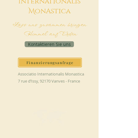
I
nternationalis
M
onAstica
Lass uns zusammen bringen
Himmel auf Erden
Kontaktieren Sie uns
Finanzierungsanfrage
Associatio Internationalis Monastica
7 rue d’Issy, 92170 Vanves - France
JETZT SPENDEN