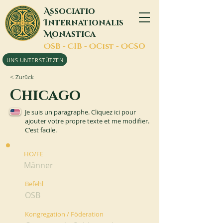
A
ssociatio
I
nternationalis
M
onastica
O
SB -
C
IB -
O
Cist -
O
CSO
UNS UNTERSTÜTZEN
< Zurück
Chicago
Je suis un paragraphe. Cliquez ici pour
ajouter votre propre texte et me modifier.
C'est facile.
HO/FE
Männer
Befehl
OSB
Kongregation / Föderation