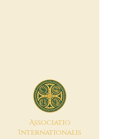
A
ssociatio
I
nternationalis