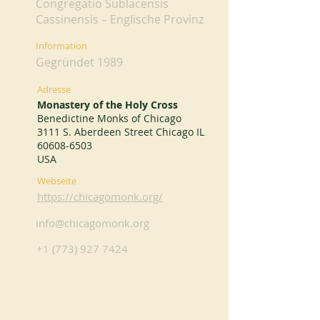
Congregatio Sublacensis
Cassinensis – Englische Provinz
Information
Gegründet 1989
Adresse
Monastery of the Holy Cross
Benedictine Monks of Chicago
3111 S. Aberdeen Street Chicago IL
60608-6503
USA
Webseite
https://chicagomonk.org/
info@chicagomonk.org
+1 (773) 927 7424