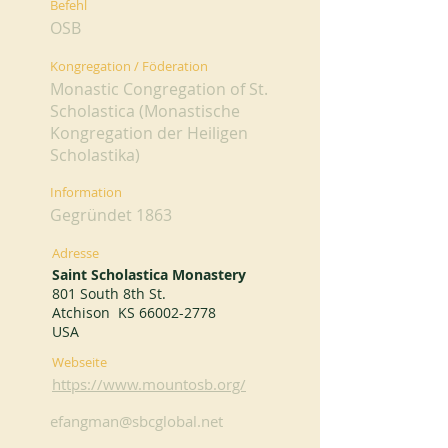
Befehl
OSB
Kongregation / Föderation
Monastic Congregation of St.
Scholastica (Monastische
Kongregation der Heiligen
Scholastika)
Information
Gegründet 1863
Adresse
Saint Scholastica Monastery
801 South 8th St.
Atchison KS
66002-2778
USA
Webseite
https://www.mountosb.org/
efangman@sbcglobal.net