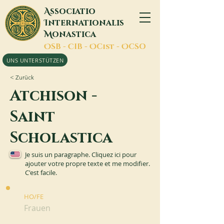
A
ssociatio
I
nternationalis
M
onastica
O
SB -
C
IB -
O
Cist -
O
CSO
UNS UNTERSTÜTZEN
< Zurück
Atchison -
Saint
Scholastica
Je suis un paragraphe. Cliquez ici pour
ajouter votre propre texte et me modifier.
C'est facile.
HO/FE
Frauen