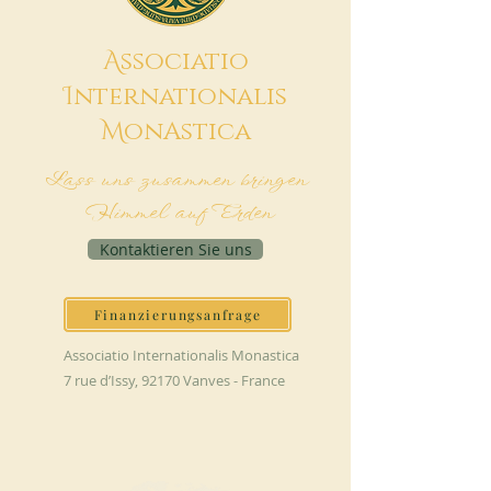
A
ssociatio
I
nternationalis
M
onAstica
Lass uns zusammen bringen
Himmel auf Erden
Kontaktieren Sie uns
Finanzierungsanfrage
Associatio Internationalis Monastica
7 rue d’Issy, 92170 Vanves - France