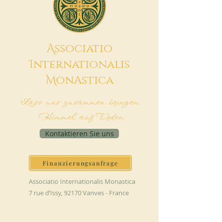
A
ssociatio
I
nternationalis
M
onAstica
Lass uns zusammen bringen
Himmel auf Erden
Kontaktieren Sie uns
Finanzierungsanfrage
Associatio Internationalis Monastica
7 rue d’Issy, 92170 Vanves - France