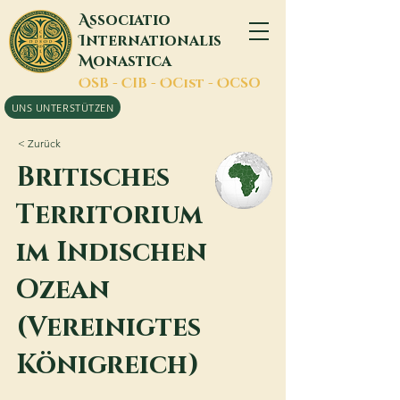
A
ssociatio
I
nternationalis
M
onastica
O
SB -
C
IB -
O
Cist -
O
CSO
UNS UNTERSTÜTZEN
< Zurück
Britisches
Territorium
im Indischen
Ozean
(Vereinigtes
Königreich)