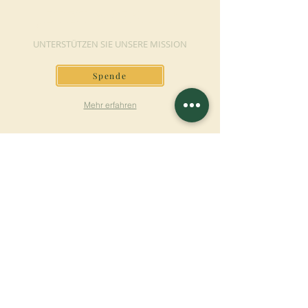
JETZT SPENDEN
UNTERSTÜTZEN SIE UNSERE MISSION
Spende
Mehr erfahren
SICH FÜR DEN
NEWSLETTER
ANMELDEN
Mehr erfahren
Nachname
Vorname
E-mail