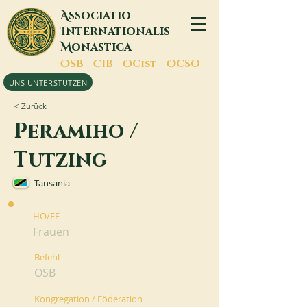
A
ssociatio
I
nternationalis
M
onastica
O
SB -
C
IB -
O
Cist -
O
CSO
UNS UNTERSTÜTZEN
< Zurück
Peramiho /
Tutzing
Tansania
HO/FE
Frauen
Befehl
OSB
Kongregation / Föderation