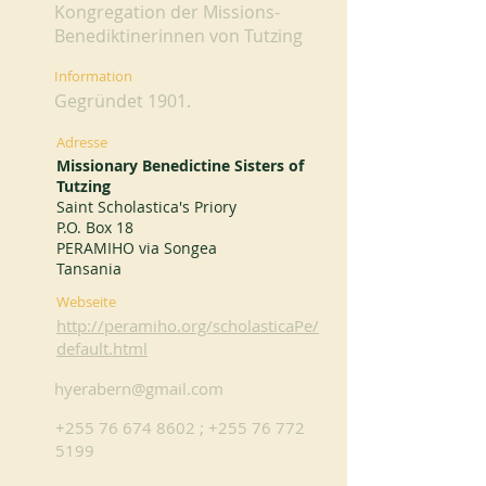
Kongregation der Missions-
Benediktinerinnen von Tutzing
Information
Gegründet 1901.
Adresse
Missionary Benedictine Sisters of
Tutzing
Saint Scholastica's Priory
P.O. Box 18
PERAMIHO via Songea
Tansania
Webseite
http://peramiho.org/scholasticaPe/
default.html
hyerabern@gmail.com
+255 76 674 8602
;
+255 76 772
5199