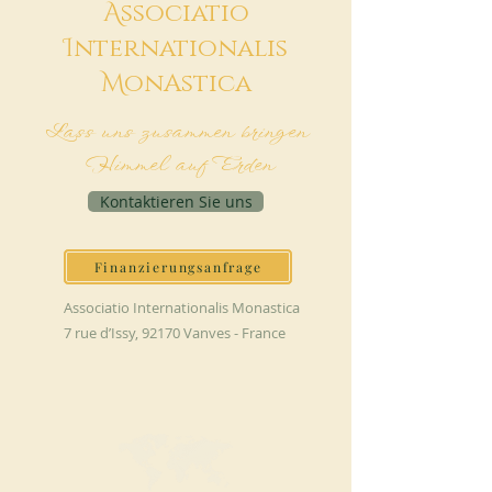
A
ssociatio
I
nternationalis
M
onAstica
Lass uns zusammen bringen
Himmel auf Erden
Kontaktieren Sie uns
Finanzierungsanfrage
Associatio Internationalis Monastica
7 rue d’Issy, 92170 Vanves - France