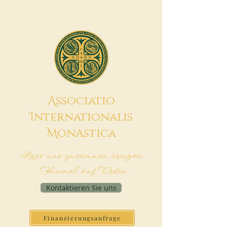
A
ssociatio
I
nternationalis
M
onAstica
Lass uns zusammen bringen
Himmel auf Erden
Kontaktieren Sie uns
Finanzierungsanfrage