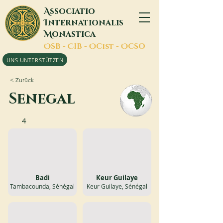
A
ssociatio
I
nternationalis
M
onastica
O
SB -
C
IB -
O
Cist -
O
CSO
UNS UNTERSTÜTZEN
< Zurück
Senegal
4
Badi
Keur Guilaye
Tambacounda, Sénégal
Keur Guilaye, Sénégal