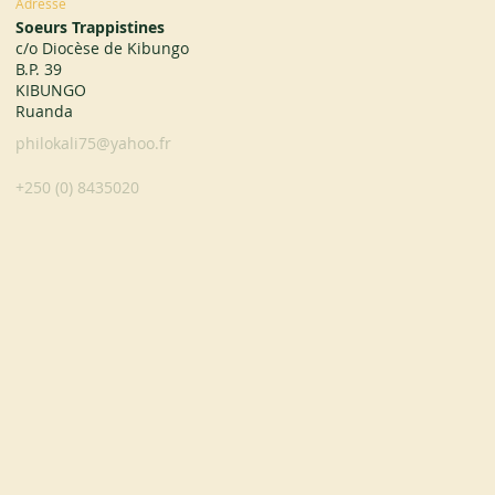
Adresse
Soeurs Trappistines
c/o Diocèse de Kibungo
B.P. 39
KIBUNGO
Ruanda
philokali75@yahoo.fr
+250 (0) 8435020