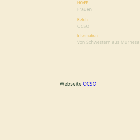
HO/FE
Frauen
Befehl
OCSO
Information
Von Schwestern aus Murhesa
Webseite 
OCSO