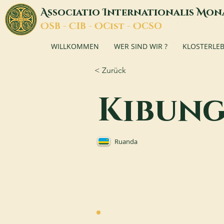
A
I
M
ssociatio
nternationalis
on
O
C
O
O
SB -
IB -
Cist -
CSO
WILLKOMMEN
WER SIND WIR ?
KLOSTERLE
< Zurück
Kibun
Ruanda