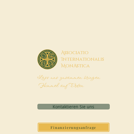
A
ssociatio
I
nternationalis
M
onAstica
Lass uns zusammen bringen
Himmel auf Erden
Kontaktieren Sie uns
Finanzierungsanfrage