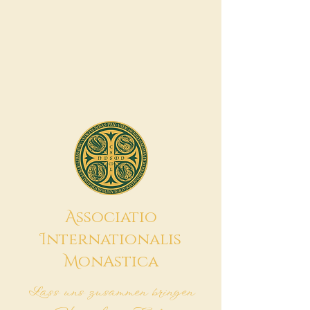
A
ssociatio
I
nternationalis
M
onAstica
Lass uns zusammen bringen