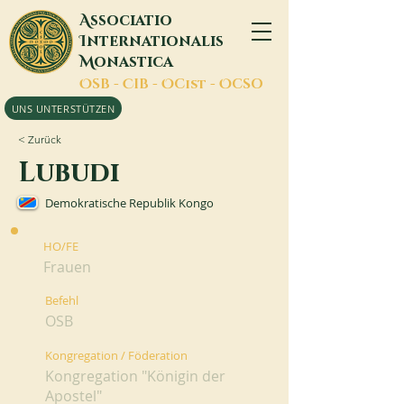
A
ssociatio
I
nternationalis
M
onastica
O
SB -
C
IB -
O
Cist -
O
CSO
UNS UNTERSTÜTZEN
< Zurück
Lubudi
Demokratische Republik Kongo
HO/FE
Frauen
Befehl
OSB
Kongregation / Föderation
Kongregation "Königin der
Apostel"