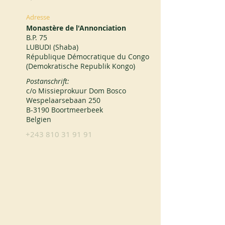
Adresse
Monastère de l'Annonciation
B.P. 75
LUBUDI (Shaba)
République Démocratique du Congo
(Demokratische Republik Kongo)
Postanschrift:
c/o Missieprokuur Dom Bosco
Wespelaarsebaan 250
B-3190 Boortmeerbeek
Belgien
+243 810 31 91 91