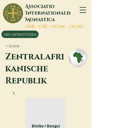
A
ssociatio
I
nternationalis
M
onastica
O
SB -
C
IB -
O
Cist -
O
CSO
UNS UNTERSTÜTZEN
< Zurück
Zentralafri
kanische
Republik
1
Bimbo / Bangui