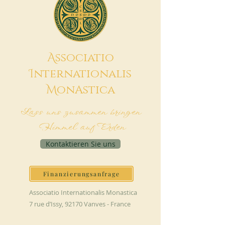
A
ssociatio
I
nternationalis
M
onAstica
Lass uns zusammen bringen
Himmel auf Erden
Kontaktieren Sie uns
Finanzierungsanfrage
Associatio Internationalis Monastica
7 rue d’Issy, 92170 Vanves - France