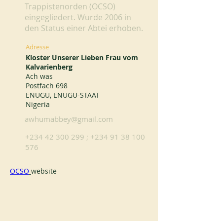
Trappistenorden (OCSO)
eingegliedert. Wurde 2006 in
den Status einer Abtei erhoben.
Adresse
Kloster Unserer Lieben Frau vom
Kalvarienberg
Ach was
Postfach 698
ENUGU, ENUGU-STAAT
Nigeria
awhumabbey@gmail.com
+234 42 300 299
;
+234 91 38 100
576
OCSO
website