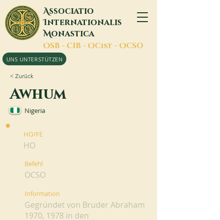
A
ssociatio
I
nternationalis
M
onastica
O
SB -
C
IB -
O
Cist -
O
CSO
UNS UNTERSTÜTZEN
< Zurück
Awhum
Nigeria
HO/FE
HO
Befehl
OCSO
Information
Gegründet von Bruder Abraham
1970, 1978 in den