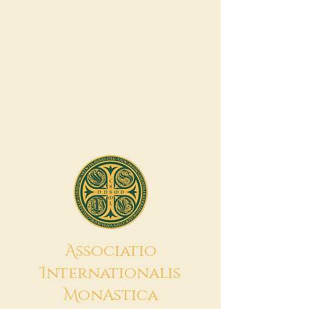
A
ssociatio
I
nternationalis
M
onAstica