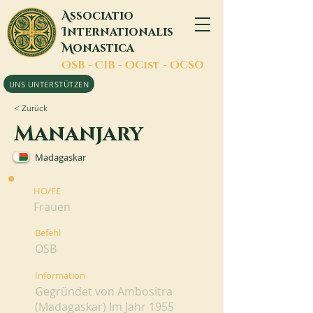
A
ssociatio
I
nternationalis
M
onastica
O
SB -
C
IB -
O
Cist -
O
CSO
UNS UNTERSTÜTZEN
< Zurück
Mananjary
Madagaskar
HO/FE
Frauen
Befehl
OSB
Information
Gegründet von Ambositra
(Madagaskar) Im Jahr 1955