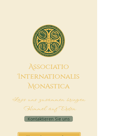
A
ssociatio
I
nternationalis
M
onAstica
Lass uns zusammen bringen
Himmel auf Erden
Kontaktieren Sie uns