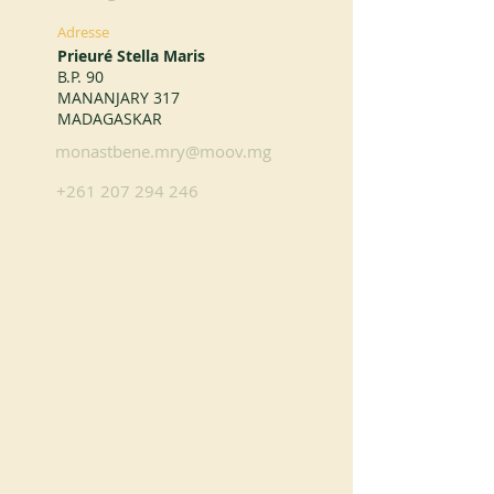
Adresse
Prieuré Stella Maris
B.P. 90
MANANJARY 317
MADAGASKAR
monastbene.mry@moov.mg
+261 207 294 246