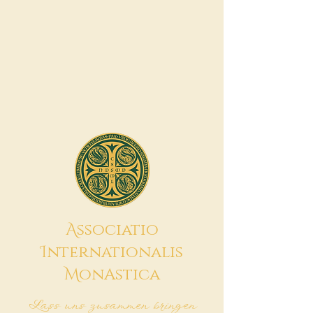
A
ssociatio
I
nternationalis
M
onAstica
Lass uns zusammen bringen