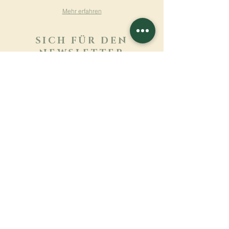
Mehr erfahren
SICH FÜR DEN
NEWSLETTER
ANMELDEN
Mehr erfahren
Nachname
Vorname
E-mail
Sprache
Name des Klosters