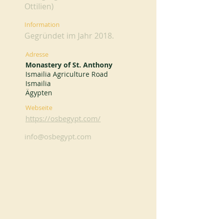
Ottilien)
Information
Gegründet im Jahr 2018.
Adresse
Monastery of St. Anthony
Ismailia Agriculture Road
Ismailia
Ägypten
Webseite
https://osbegypt.com/
info@osbegypt.com