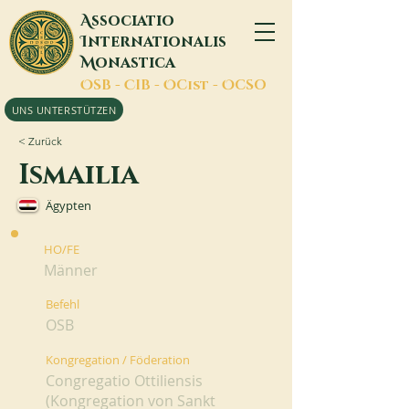
A
ssociatio
I
nternationalis
M
onastica
O
SB -
C
IB -
O
Cist -
O
CSO
UNS UNTERSTÜTZEN
< Zurück
Ismailia
Ägypten
HO/FE
Männer
Befehl
OSB
Kongregation / Föderation
Congregatio Ottiliensis
(Kongregation von Sankt