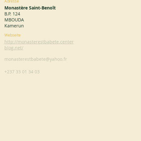
Adresse
Monastère Saint-Benoît
B.P. 124
MBOUDA
Kamerun
Webseite
http://monasterestbabete.center
blog.net/
monasterestbabete@yahoo.fr
+237 33 01 34 03