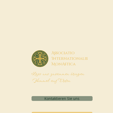
A
ssociatio
I
nternationalis
M
onAstica
Lass uns zusammen bringen
Himmel auf Erden
Kontaktieren Sie uns