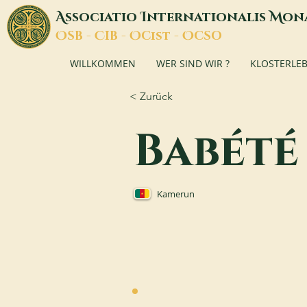
A
I
M
ssociatio
nternationalis
on
O
C
O
O
SB -
IB -
Cist -
CSO
WILLKOMMEN
WER SIND WIR ?
KLOSTERLE
< Zurück
Babété
Kamerun