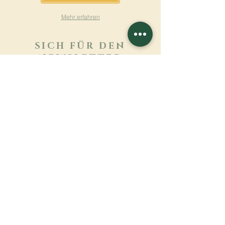
Mehr erfahren
SICH FÜR DEN
NEWSLETTER
ANMELDEN
Mehr erfahren
Nachname
Vorname
E-mail
Sprache
Name des Klosters