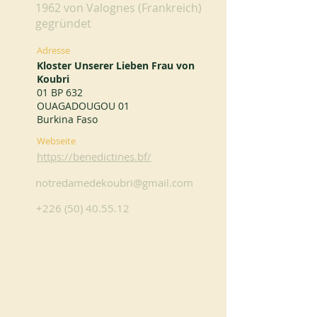
1962 von Valognes (Frankreich)
gegründet
Adresse
Kloster Unserer Lieben Frau von
Koubri
01 BP 632
OUAGADOUGOU 01
Burkina Faso
Webseite
https://benedictines.bf/
notredamedekoubri@gmail.com
+226 (50) 40.55.12