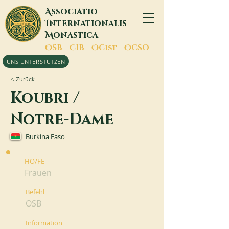
A
ssociatio
I
nternationalis
M
onastica
O
SB -
C
IB -
O
Cist -
O
CSO
UNS UNTERSTÜTZEN
< Zurück
Koubri /
Notre-Dame
Burkina Faso
HO/FE
Frauen
Befehl
OSB
Information