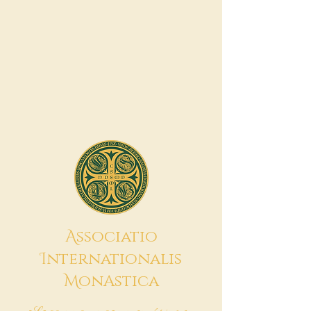
A
ssociatio
I
nternationalis
M
onAstica