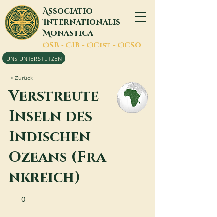
A
ssociatio
I
nternationalis
M
onastica
O
SB -
C
IB -
O
Cist -
O
CSO
UNS UNTERSTÜTZEN
< Zurück
Verstreute
Inseln des
Indischen
Ozeans (Fra
nkreich)
0