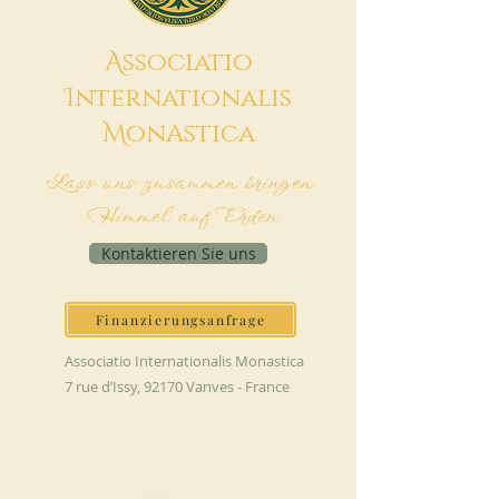
A
ssociatio
I
nternationalis
M
onAstica
Lass uns zusammen bringen
Himmel auf Erden
Kontaktieren Sie uns
Finanzierungsanfrage
Associatio Internationalis Monastica
7 rue d’Issy, 92170 Vanves - France