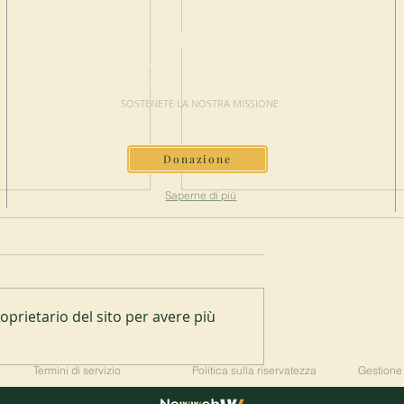
FAI UNA
DONAZIONE
SOSTENETE LA NOSTRA MISSIONE
Donazione
Saperne di più
prietario del sito per avere più
Nuovo abate a Spencer
el Mont-des-Cats
Termini di servizio
Politica sulla riservatezza
Gestione