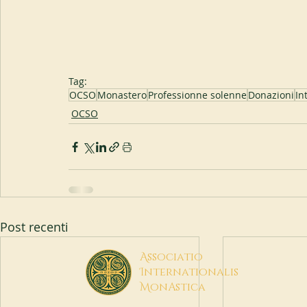
Tag:
OCSO
Monastero
Professionne solenne
Donazioni
In
OCSO
Post recenti
A
ssociatio
I
nternationalis
M
onAstica