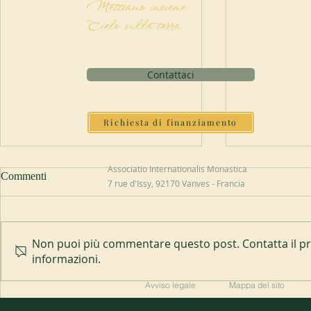
Mettiamo insieme
Cielo sulla terra
Contattaci
Richiesta di finanziamento
Associatio Internationalis Monastica
Commenti
7 rue d'Issy, 92170 Vanves - Francia
Non puoi più commentare questo post. Contatta il pro
Abbazia di Blauvac
informazioni.
I 200 anni d
Avviso legale
Mappa del sito