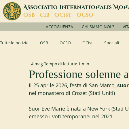
A
I
M
ssociatio
nternationalis
on
O
C
O
O
SB -
IB -
Cist -
CSO
ACCOGLIENZA
CHI SIAMO NOI ?
VI
Tutte le notizie
OSB
OCSO
OCist
Speciali
14 mag
Tempo di lettura: 1 min
Professione solenne 
Il 25 aprile 2026, festa di San Marco, 
suor
nel monastero di Crozet (Stati Uniti)
Suor Eve Marie è nata a New York (Stati Un
emesso i voti temporanei nel 2021.