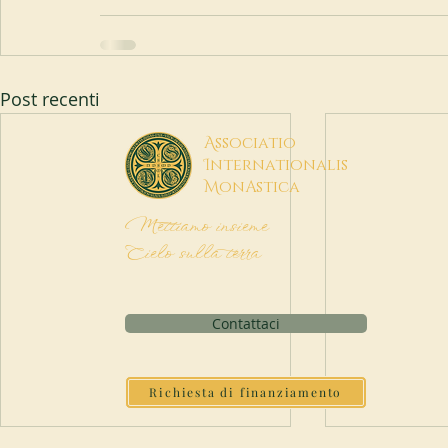
Post recenti
A
ssociatio
I
nternationalis
M
onAstica
Mettiamo insieme
Cielo sulla terra
Contattaci
Richiesta di finanziamento